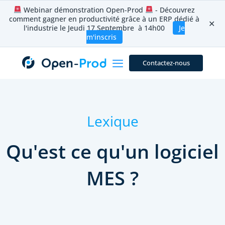
Aller
Webinar démonstration Open-Prod
- Découvrez
au
comment gagner en productivité grâce à un ERP dédié à
contenu
✕
l'industrie le Jeudi 17 Septembre à 14h00
Je
m'inscris
Contactez-nous
Lexique
Qu'est ce qu'un logiciel
MES ?