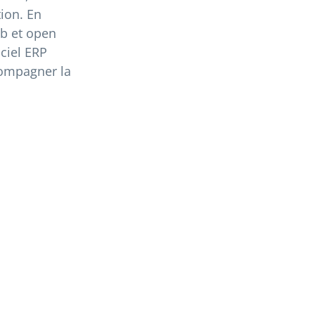
tion.
En
eb et open
ciel ERP
compagner la