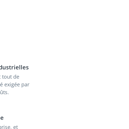
ustrielles
t tout de
té exigée par
oûts.
se
rise, et