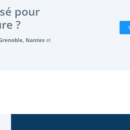
ssé pour
ure ?
Grenoble,
Nantes
et