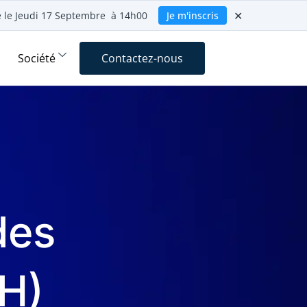
✕
ie le Jeudi 17 Septembre à 14h00
Je m'inscris
Société
Contactez-nous
des
H)