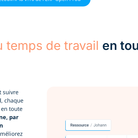
u temps de travail
en to
t suivre
od, chaque
 en toute
ne, par
on
améliorez