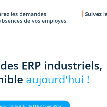
érez
les demandes
Suivez
l
absences de vos employés
 des ERP industriels,
nible
aujourd'hui !
couvrir la V.10 de l'ERP Open-Prod