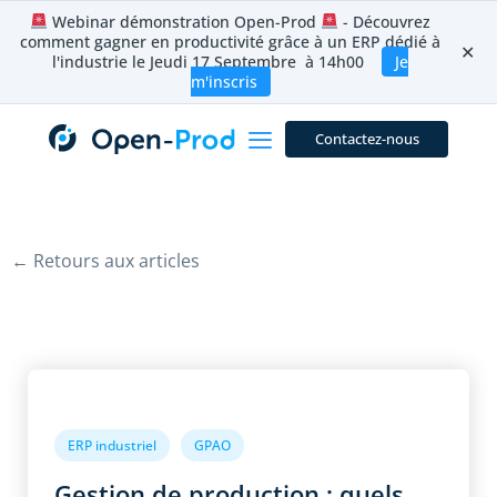
Aller
Webinar démonstration Open-Prod
- Découvrez
au
comment gagner en productivité grâce à un ERP dédié à
contenu
✕
l'industrie le Jeudi 17 Septembre à 14h00
Je
m'inscris
Contactez-nous
← Retours aux articles
ERP industriel
GPAO
Gestion de production : quels