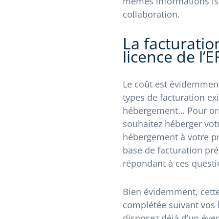
mêmes informations issue
collaboration.
La facturatio
licence de l’E
Le coût est évidemment 
types de facturation exi
hébergement… Pour orien
souhaitez héberger votr
hébergement à votre pre
base de facturation préf
répondant à ces questi
Bien évidemment, cette
complétée suivant vos b
disposez déjà d’un éven