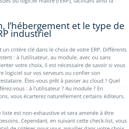
s du logiciel maître (l’ERP), facilitant ainsi la
n, l’hébergement et le type de
RP industriel
un critère clé dans le choix de votre ERP. Différents
stent : à l’utilisateur, au module, avec ou sans
ter votre choix, il est nécessaire de savoir si vous
e logiciel sur vos serveurs ou confier son
stataire. Êtes-vous prêt à passer au cloud ? Quel
érez-vous : à l’utilisateur ? Au module ? En
ons, vous écarterez naturellement certains éditeurs.
 liste est non-exhaustive et sera amenée à être
esoins. Cependant, en suivant cette check-list, vous
tail de critères pour vous aiguiller dans votre choix.