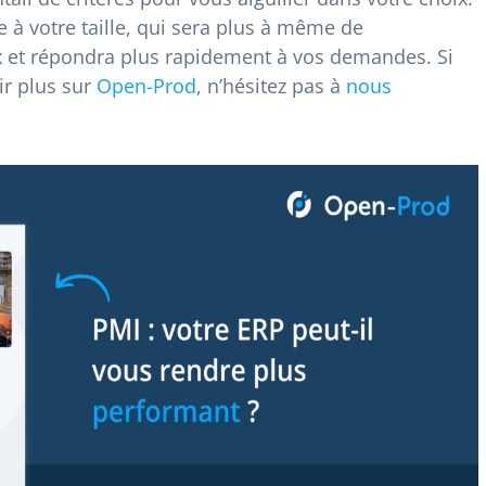
e à votre taille, qui sera plus à même de
 et répondra plus rapidement à vos demandes. Si
ir plus sur
Open-Prod
, n’hésitez pas à
nous