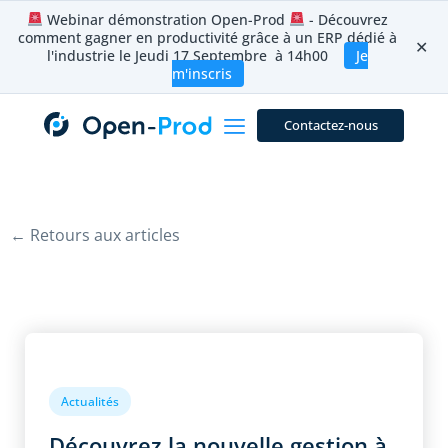
Aller
Webinar démonstration Open-Prod
- Découvrez
au
comment gagner en productivité grâce à un ERP dédié à
contenu
✕
l'industrie le Jeudi 17 Septembre à 14h00
Je
m'inscris
Contactez-nous
← Retours aux articles
Actualités
Découvrez la nouvelle gestion à