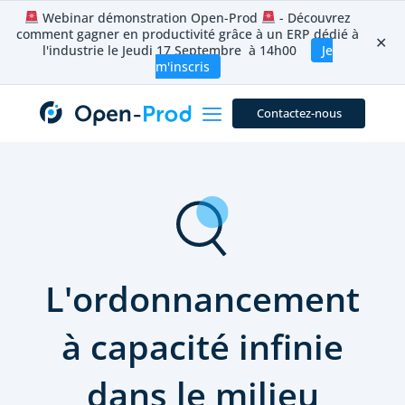
Aller
Webinar démonstration Open-Prod
- Découvrez
au
comment gagner en productivité grâce à un ERP dédié à
contenu
✕
l'industrie le Jeudi 17 Septembre à 14h00
Je
m'inscris
Contactez-nous
L'ordonnancement
à capacité infinie
dans le milieu