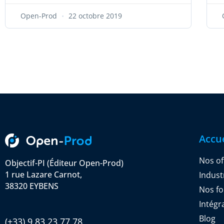
Open-Prod
22 octobre 2019
Accue
Nos of
Objectif-PI (Éditeur Open-Prod)
1 rue Lazare Carnot,
Indust
38320 EYBENS
Nos f
Intégr
Blog
(+33) 9 83 23 77 78