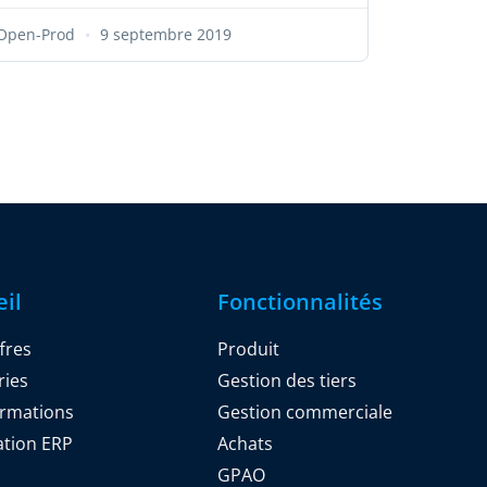
Open-Prod
9 septembre 2019
il
Fonctionnalités
fres
Produit
ries
Gestion des tiers
ormations
Gestion commerciale
ation ERP
Achats
GPAO