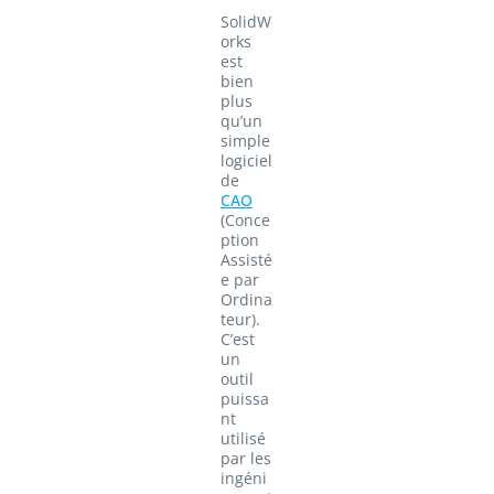
SolidW
orks
est
bien
plus
qu’un
simple
logiciel
de
CAO
(Conce
ption
Assisté
e par
Ordina
teur).
C’est
un
outil
puissa
nt
utilisé
par les
ingéni