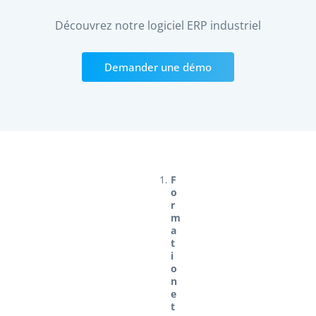
Découvrez notre logiciel ERP industriel
Demander une démo
F
o
r
m
a
t
i
o
n
e
t