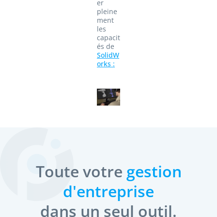
er
pleine
ment
les
capacit
és de
SolidW
orks :
Toute votre
gestion
d'entreprise
dans un seul outil.