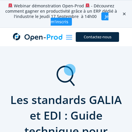
Aller
Webinar démonstration Open-Prod
- Découvrez
au
comment gagner en productivité grâce à un ERP dédié à
contenu
✕
l'industrie le Jeudi 17 Septembre à 14h00
Je
m'inscris
Contactez-nous
Les standards GALIA
et EDI : Guide
technique pour