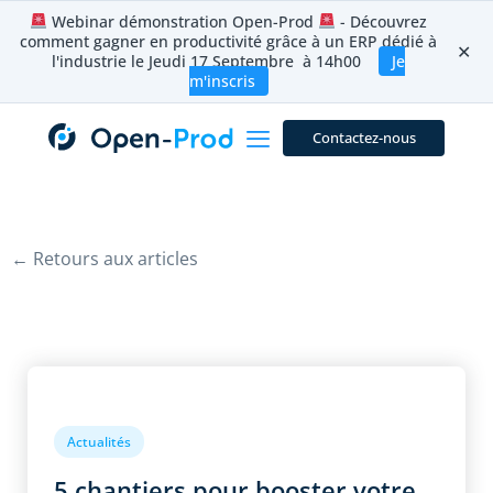
Aller
Webinar démonstration Open-Prod
- Découvrez
au
comment gagner en productivité grâce à un ERP dédié à
contenu
✕
l'industrie le Jeudi 17 Septembre à 14h00
Je
m'inscris
Contactez-nous
← Retours aux articles
Actualités
5 chantiers pour booster votre