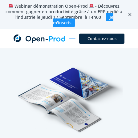
Aller
Webinar démonstration Open-Prod
- Découvrez
au
comment gagner en productivité grâce à un ERP dédié à
contenu
✕
l'industrie le Jeudi 17 Septembre à 14h00
Je
m'inscris
Contactez-nous