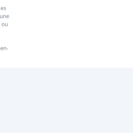
les
 une
s ou
pen-