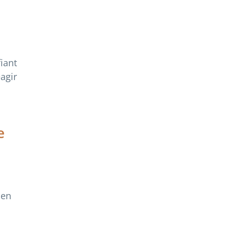
iant
agir
e
 en