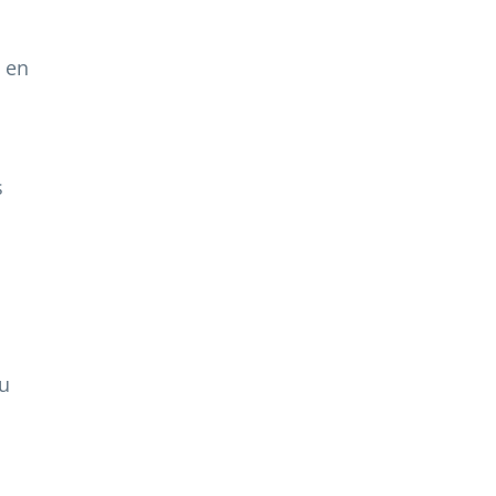
t en
s
ou