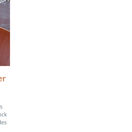
er
es
ock
des