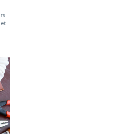
urs
 et