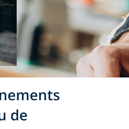
onnements
u de