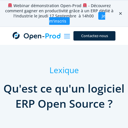
Aller
Webinar démonstration Open-Prod
- Découvrez
au
comment gagner en productivité grâce à un ERP dédié à
contenu
✕
l'industrie le Jeudi 17 Septembre à 14h00
Je
m'inscris
Contactez-nous
Lexique
Qu'est ce qu'un logiciel
ERP Open Source ?