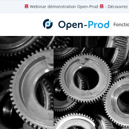
Aller
Webinar démonstration Open-Prod
- Découvrez 
au
contenu
Foncti