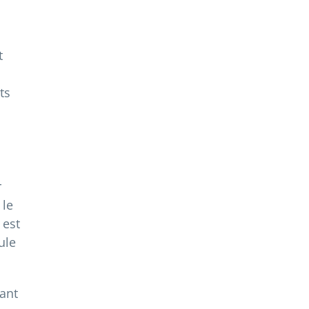
t
ts
r
 le
 est
ule
rant