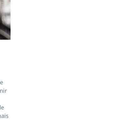
de
nir
de
mais