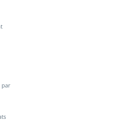
t
 par
ats