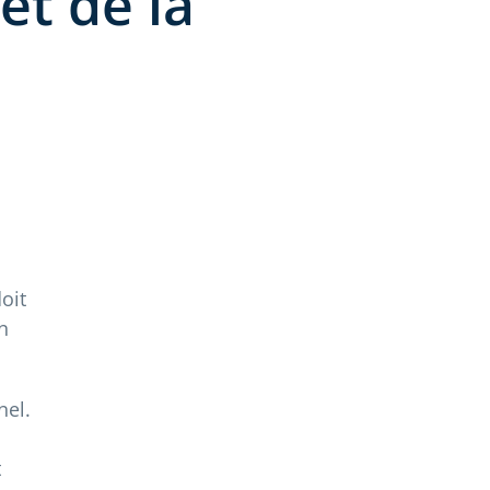
et de la
oit
n
nel.
t