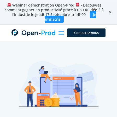
Aller
Webinar démonstration Open-Prod
- Découvrez
au
comment gagner en productivité grâce à un ERP dédié à
contenu
✕
l'industrie le Jeudi 17 Septembre à 14h00
Je
m'inscris
Contactez-nous