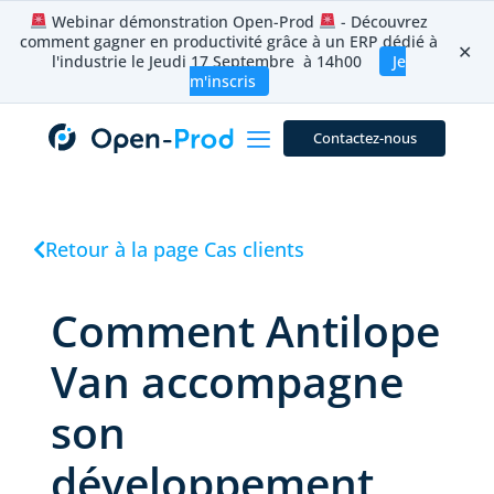
Aller
Webinar démonstration Open-Prod
- Découvrez
au
comment gagner en productivité grâce à un ERP dédié à
contenu
✕
l'industrie le Jeudi 17 Septembre à 14h00
Je
m'inscris
Contactez-nous
Retour à la page Cas clients
Comment Antilope
Van accompagne
son
développement