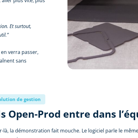
ller plus vite, plus
ion. Et surtout,
til.”
e en verra passer,
haînent sans
olution de gestion
is Open-Prod entre dans l’éq
r-là, la démonstration fait mouche. Le logiciel parle le mêm