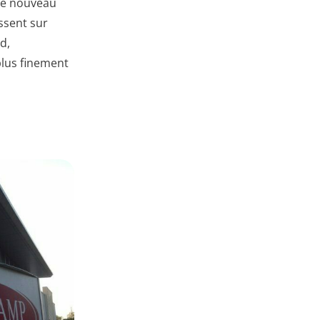
 le nouveau
ssent sur
d,
plus finement