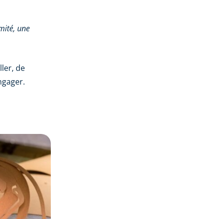
imité, une
ller, de
ngager.