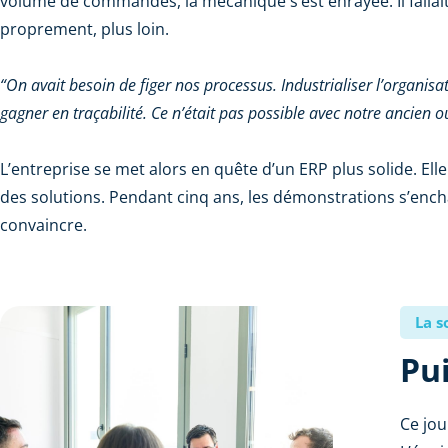
volume de commandes, la mécanique s’est enrayée. Il fallait a
proprement, plus loin.
“On avait besoin de figer nos processus. Industrialiser l’organisat
gagner en traçabilité. Ce n’était pas possible avec notre ancien ou
L’entreprise se met alors en quête d’un ERP plus solide. Ell
des solutions. Pendant cinq ans, les démonstrations s’enc
convaincre.
La s
Pu
Ce jou