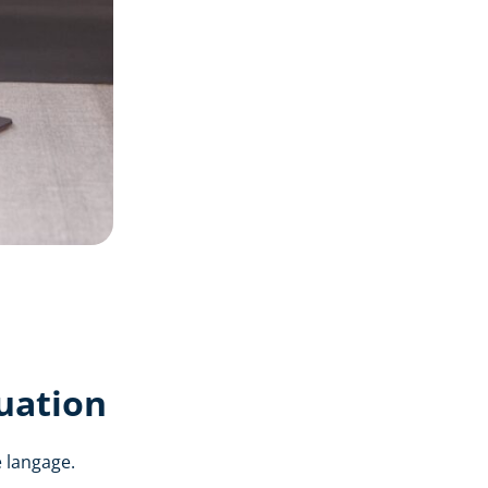
uation
e langage.