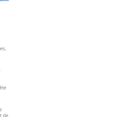
es,
s
ète
e
t de