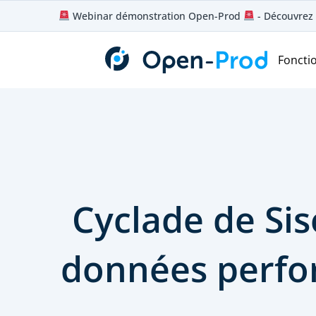
Aller
Webinar démonstration Open-Prod
- Découvrez 
au
contenu
Foncti
Cyclade de Sis
données perfo