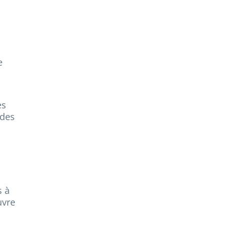
e
es
 des
s à
uvre