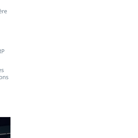
ère
RP
es
ions