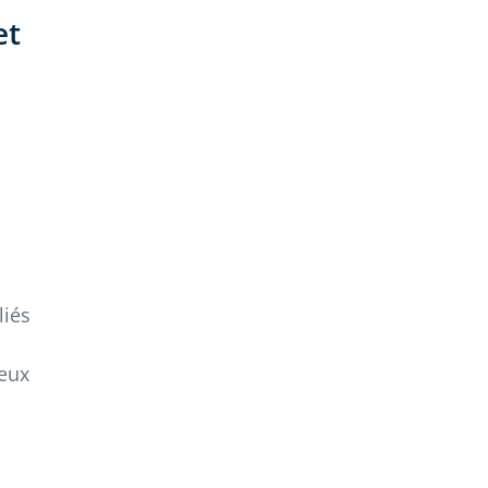
et
liés
jeux