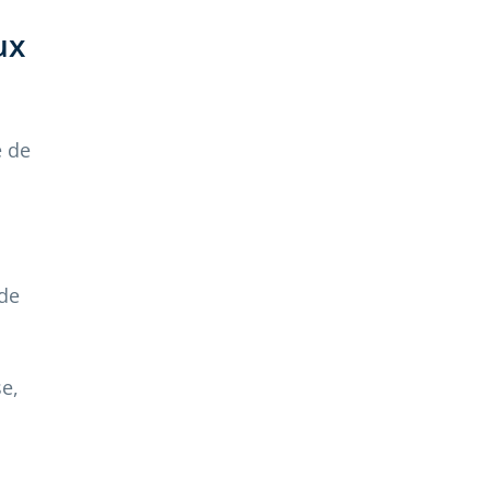
ux
e de
 de
e,