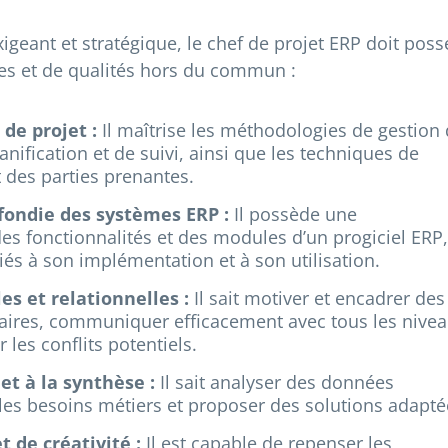
xigeant et stratégique, le chef de projet ERP doit pos
s et de qualités hors du commun :
 de projet :
Il maîtrise les méthodologies de gestion
lanification et de suivi, ainsi que les techniques de
t des parties prenantes.
ondie des systèmes ERP :
Il possède une
s fonctionnalités et des modules d’un progiciel ERP,
iés à son implémentation et à son utilisation.
s et relationnelles :
Il sait motiver et encadrer des
naires, communiquer efficacement avec tous les nive
 les conflits potentiels.
et à la synthèse :
Il sait analyser des données
 les besoins métiers et proposer des solutions adapté
t de créativité :
Il est capable de repenser les