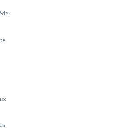
séder
 de
aux
es.