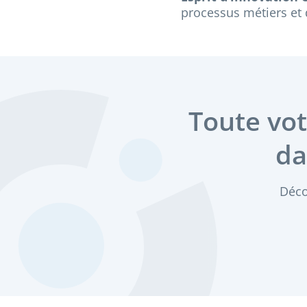
processus métiers et 
Toute vo
da
Déco